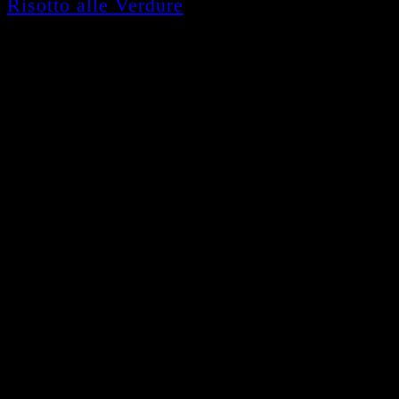
Risotto alle Verdure
12,90
€
mit Gemüse