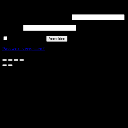
Anmelden
Erforderlich
Benutzername oder E-Mail-Adresse
*
Erforderlich
Passwort
*
Angemeldet bleiben
Anmelden
Passwort vergessen?