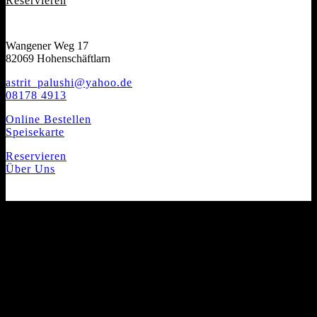
Reservieren
Wangener Weg 17
82069 Hohenschäftlarn
astrit_palushi@yahoo.de
08178 4913
Online Bestellen
Speisekarte
Reservieren
Über Uns